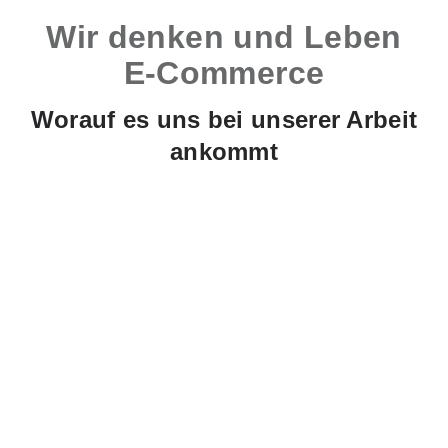
Wir denken und Leben
E-Commerce
Worauf es uns bei unserer Arbeit
ankommt
Agile Arbeitsweisen
E-Commerce ist schnelllebig und steht ständig
neuen Trends, Kundenansprüchen und
Wettbewerbern gegenüber. Diese steigende
Komplexität nehmen wir an, vor allem mit
agilen Arbeitsprinzipien. Vor über fünf Jahren